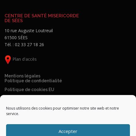
CENTRE DE SANTÉ MISERICORDE
DE SÉES
10 rue Auguste Loutreuil
61500 SÉES
Tél. : 02 33 27 18 26
Plan d'accès
Mentions légales
Politique de confidentialité
Politique de cookies EU
Nous utilisons des cookies pour optimiser notre site web et notre
service.
Accepter
Création
Smart Normandie